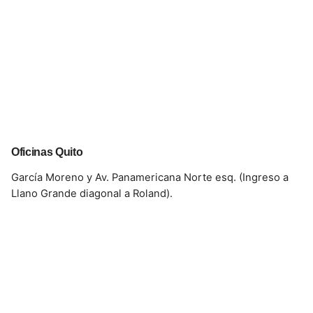
Oficinas Quito
García Moreno y Av. Panamericana Norte esq. (Ingreso a
Llano Grande diagonal a Roland).
CONTACTO
Celular:
098 793 2813
Correo:
info@fullcons.com.ec