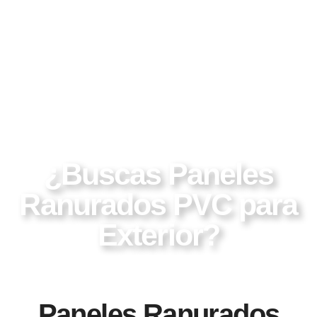
¿Buscas Paneles
Ranurados PVC para
Exterior?
Paneles Ranurados