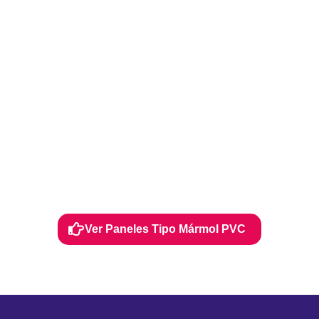
¡Combina texturas y transforma tus espacios! Suma
el brillo y la elegancia del
Mármol PVC
a tus
paneles
ranurados
y crea el
centro de atención
perfecto en
tu sala o dormitorio. Un acabado de
alto impacto
visual
para proyectos que buscan destacar.
Ver Paneles Tipo Mármol PVC