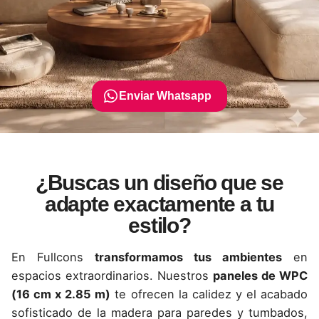
Enviar Whatsapp
¿Buscas un diseño que se
📱💬 098 793 2813
adapte exactamente a tu
estilo?
En Fullcons
transformamos tus ambientes
en
espacios extraordinarios. Nuestros
paneles de WPC
(16 cm x 2.85 m)
te ofrecen la calidez y el acabado
sofisticado de la madera para paredes y tumbados,