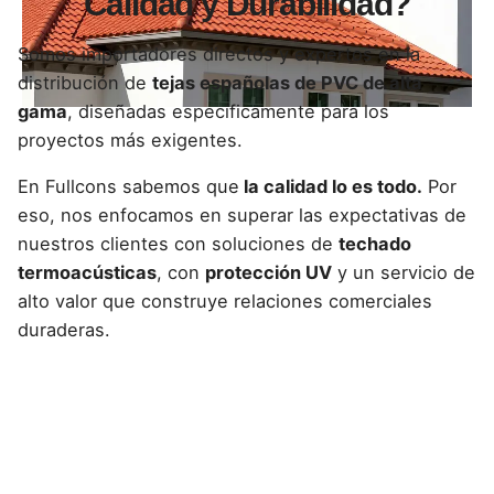
Calidad y Durabilidad?
Somos importadores directos y expertos en la
distribución de
tejas españolas de PVC de alta
gama
, diseñadas específicamente para los
proyectos más exigentes.
En Fullcons sabemos que
la calidad lo es todo.
Por
eso, nos enfocamos en superar las expectativas de
nuestros clientes con soluciones de
techado
termoacústicas
, con
protección UV
y un servicio de
alto valor que construye relaciones comerciales
duraderas.