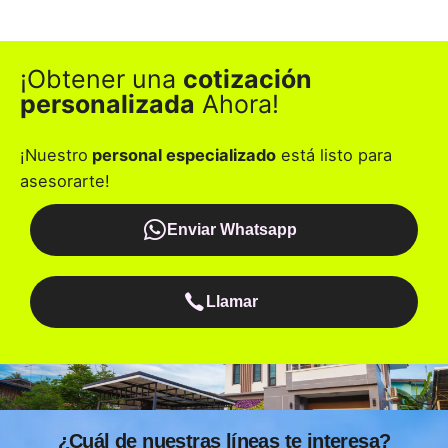
¡Obtener una
cotización
personalizada
Ahora!
¡Nuestro
personal especializado
está listo para
asesorarte!
Enviar Whatsapp
Llamar
¿Cuál de nuestras líneas te interesa?