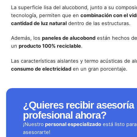
La superficie lisa del alucobond, junto a su compos
tecnología
, permiten que en
combinación con el vid
cantidad de luz natural
dentro de las estructuras.
Además, los
paneles de alucobond
están hechos de 
un
producto 100% reciclable
.
Las características
aislantes y termo acústicas de a
consumo de electricidad
en un gran porcentaje.
¿Quieres recibir asesoría
profesional ahora?
¡Nuestro
personal especializado
está listo para
asesorarte!