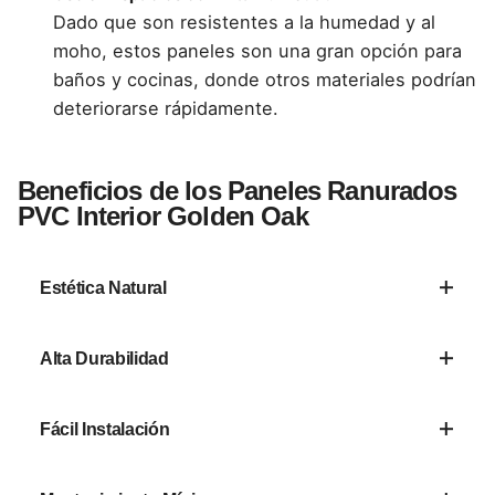
Dado que son resistentes a la humedad y al
moho, estos paneles son una gran opción para
baños y cocinas, donde otros materiales podrían
deteriorarse rápidamente.
Beneficios de los Paneles Ranurados
PVC Interior Golden Oak
Estética Natural
Imitación realista de la madera en tono dorado
Alta Durabilidad
para un ambiente acogedor y elegante.
No se deforma, no se agrieta y resiste el paso
Fácil Instalación
del tiempo sin perder su apariencia.
Su sistema de ranuras permite un montaje