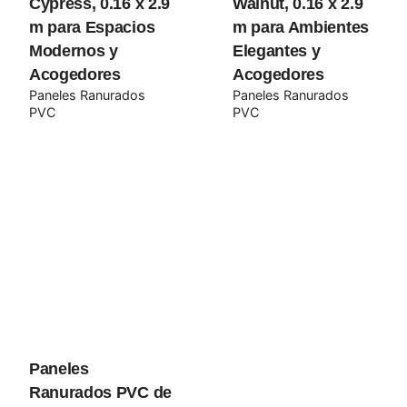
Cypress, 0.16 x 2.9
Walnut, 0.16 x 2.9
m para Espacios
m para Ambientes
Modernos y
Elegantes y
Acogedores
Acogedores
Paneles Ranurados
Paneles Ranurados
PVC
PVC
Name
*
Email
*
Guarda mi nombre, correo electrónico y web en este
navegador para la próxima vez que comente.
Submit Review
Paneles
Ranurados PVC de