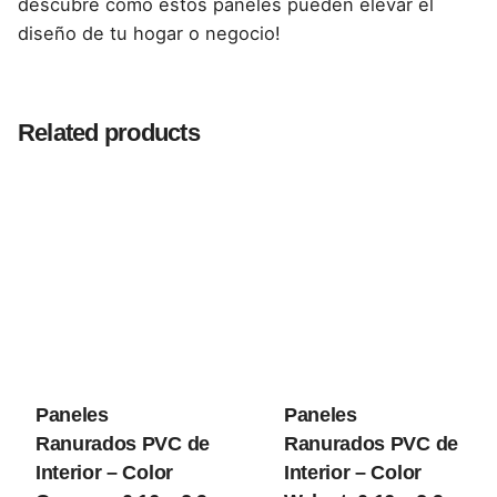
descubre cómo estos paneles pueden elevar el
diseño de tu hogar o negocio!
Reviews
There are no reviews yet.
Related products
Be the first to review “Paneles Ranurados
PVC de Interior – Color Golden Oak, 0.16 x 2.9
m para Espacios Elegantes y Cálidos”
Tu dirección de correo electrónico no será publicada.
Los campos obligatorios están marcados con
*
Rate this product:
Paneles
Paneles
Your review
Ranurados PVC de
Ranurados PVC de
Interior – Color
Interior – Color