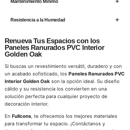
Mantenimiento Mínimo
rápido y sin complicaciones.
No requiere barnices ni tratamientos, solo
Resistencia a la Humedad
limpieza ocasional con un paño húmedo.
Ideal para espacios interiores con condiciones
Renueva Tus Espacios con los
ambientales variables.
Paneles Ranurados PVC Interior
Golden Oak
Si buscas un revestimiento versátil, duradero y con
un acabado sofisticado, los
Paneles Ranurados PVC
Interior Golden Oak
son la opción ideal. Su diseño
cálido y su resistencia los convierten en una
solución perfecta para cualquier proyecto de
decoración interior.
En
Fullcons
, te ofrecemos los mejores materiales
para transformar tu espacio. ¡Contáctanos y