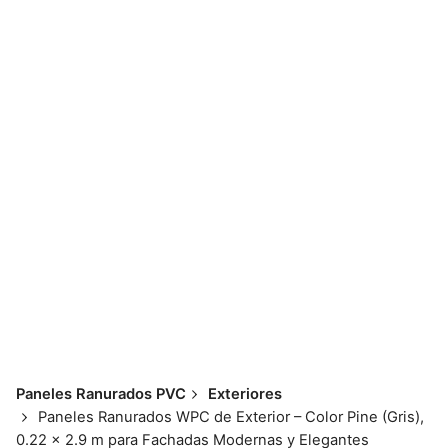
Skip
to
content
📱💬 098 793 2813
Paneles Ranurados PVC
Exteriores
Paneles Ranurados WPC de Exterior – Color Pine (Gris),
0.22 x 2.9 m para Fachadas Modernas y Elegantes