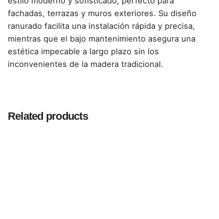
estilo moderno y sofisticado, perfecto para
fachadas, terrazas y muros exteriores. Su diseño
ranurado facilita una instalación rápida y precisa,
mientras que el bajo mantenimiento asegura una
estética impecable a largo plazo sin los
inconvenientes de la madera tradicional.
Reviews
There are no reviews yet.
Related products
Be the first to review “Paneles Ranurados
WPC de Exterior – Color Pine (Gris), 0.22 x 2.9
m para Fachadas Modernas y Elegantes”
Tu dirección de correo electrónico no será publicada.
Los campos obligatorios están marcados con
*
Rate this product: