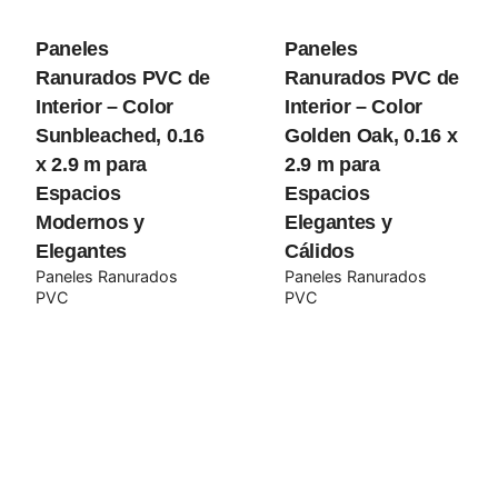
Paneles
Paneles
Your review
Ranurados PVC de
Ranurados PVC de
Interior – Color
Interior – Color
Sunbleached, 0.16
Golden Oak, 0.16 x
x 2.9 m para
2.9 m para
Espacios
Espacios
Modernos y
Elegantes y
Elegantes
Cálidos
Paneles Ranurados
Paneles Ranurados
Name
*
PVC
PVC
Email
*
Guarda mi nombre, correo electrónico y web en este