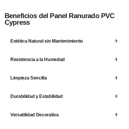
Beneficios del Panel Ranurado PVC
Cypress
Estética Natural sin Mantenimiento
Luce madera real sin barnices ni selladores.
Resistencia a la Humedad
Perfecto para interiores con variaciones
Limpieza Sencilla
climáticas.
Superficie lisa que se limpia con un paño
Durabilidad y Estabilidad
húmedo.
No se deforma ni se agrieta con el paso del
Versatilidad Decorativa
tiempo.