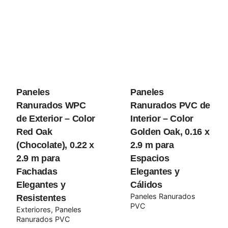
Tu dirección de correo electrónico no será publicada.
Los campos obligatorios están marcados con
*
Rate this product:
Paneles
Paneles
Your review
Ranurados WPC
Ranurados PVC de
de Exterior – Color
Interior – Color
Red Oak
Golden Oak, 0.16 x
(Chocolate), 0.22 x
2.9 m para
2.9 m para
Espacios
Fachadas
Elegantes y
Elegantes y
Cálidos
Paneles Ranurados
Resistentes
Name
*
PVC
Exteriores
Paneles
Ranurados PVC