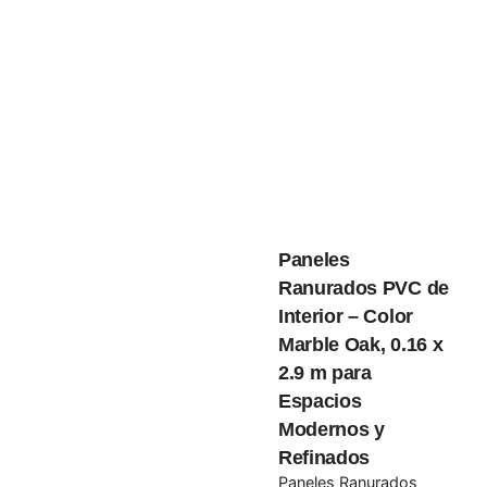
Email
*
Guarda mi nombre, correo electrónico y web en este
navegador para la próxima vez que comente.
Submit Review
Paneles
Ranurados PVC de
Interior – Color
Marble Oak, 0.16 x
2.9 m para
Espacios
Modernos y
Refinados
Paneles Ranurados