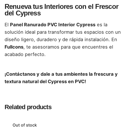
Compatible con múltiples estilos, de
Renueva tus Interiores con el Frescor
minimalista a rústico moderno.
del Cypress
El
Panel Ranurado PVC Interior Cypress
es la
solución ideal para transformar tus espacios con un
diseño ligero, duradero y de rápida instalación. En
Fullcons
, te asesoramos para que encuentres el
acabado perfecto.
¡Contáctanos y dale a tus ambientes la frescura y
textura natural del Cypress en PVC!
Reviews
There are no reviews yet.
Related products
Be the first to review “Paneles Ranurados
PVC de Interior – Color Cypress, 0.16 x 2.9 m
Out of stock
para Espacios Modernos y Acogedores”