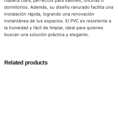
madera clara, perfectos para salones, oficinas o
dormitorios. Además, su diseño ranurado facilita una
instalación rápida, logrando una renovación
instantánea de tus espacios. El PVC es resistente a
la humedad y fácil de limpiar, ideal para quienes
buscan una solución práctica y elegante.
Reviews
There are no reviews yet.
Related products
Be the first to review “Paneles Ranurados
PVC de Interior – Color Poplar, 0.16 x 2.9 m
para Ambientes Luminosos y Naturales”
Tu dirección de correo electrónico no será publicada.
Los campos obligatorios están marcados con
*
Rate this product: