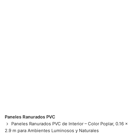
Skip
to
content
📱💬 098 793 2813
Paneles Ranurados PVC
Paneles Ranurados PVC de Interior – Color Poplar, 0.16 x
2.9 m para Ambientes Luminosos y Naturales