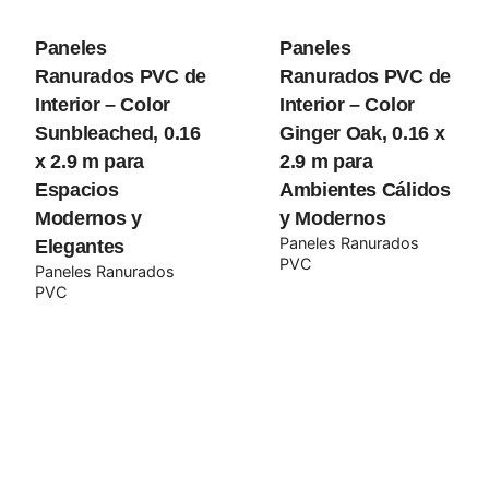
Paneles
Paneles
Your review
Ranurados PVC de
Ranurados PVC de
Interior – Color
Interior – Color
Sunbleached, 0.16
Ginger Oak, 0.16 x
x 2.9 m para
2.9 m para
Espacios
Ambientes Cálidos
Modernos y
y Modernos
Paneles Ranurados
Elegantes
PVC
Paneles Ranurados
Name
*
PVC
Email
*
Guarda mi nombre, correo electrónico y web en este