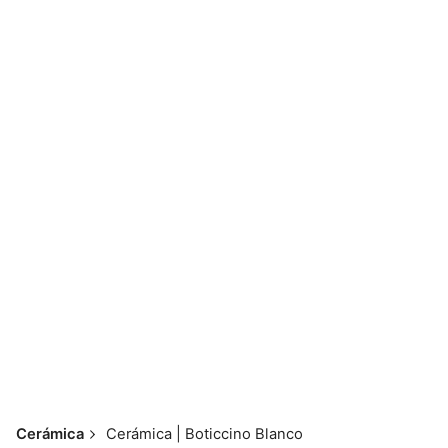
Skip
to
content
📱💬 098 793 2813
Cerámica
Cerámica | Boticcino Blanco