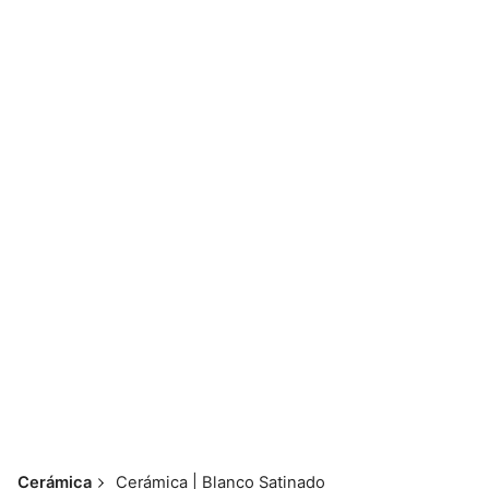
Skip
to
content
📱💬 098 793 2813
Cerámica
Cerámica | Blanco Satinado