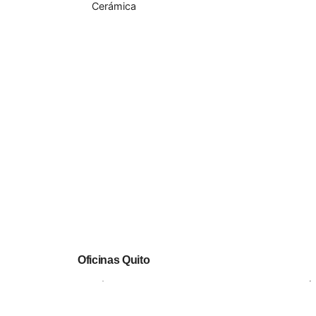
Cerámica
Oficinas Quito
García Moreno y Av. Panamericana Norte esq. (
diagonal a Roland).