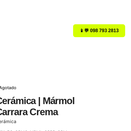
📱💬 098 793 2813
Agotado
Cerámica | Mármol
Carrara Crema
erámica