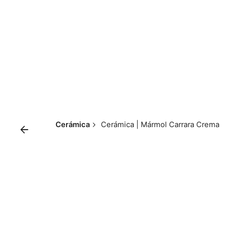
Skip
to
content
Cerámica
Cerámica | Mármol Carrara Crema