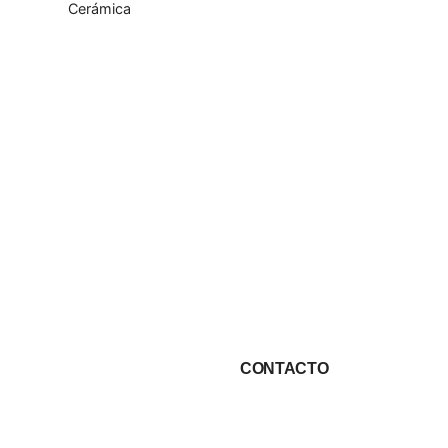
Cerámica
CONTACTO
Ingreso a Llano Grande
Celular:
098 793 2813
Correo:
info@fullcons.com.e