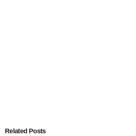
Next Post
Guía Malla Sarán de Fullcons: Usos y
recomendaciones
Related Posts