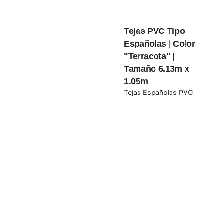
Tejas PVC Tipo
Guarda mi nombre, correo electrónico y web en este
Españolas | Color
navegador para la próxima vez que comente.
"Terracota" |
Tamaño 6.13m x
Submit Review
1.05m
Tejas Españolas PVC