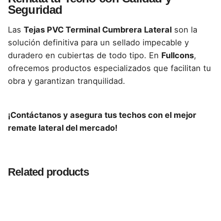
modelos de tejas PVC, garantizando un encaje
Seguridad
perfecto.
Las
Tejas PVC Terminal Cumbrera Lateral
son la
solución definitiva para un sellado impecable y
duradero en cubiertas de todo tipo. En
Fullcons
,
ofrecemos productos especializados que facilitan tu
obra y garantizan tranquilidad.
¡Contáctanos y asegura tus techos con el mejor
remate lateral del mercado!
Reviews
Colores
Orange, Terracota
There are no reviews yet.
Related products
Be the first to review “Terminal Cumbrera
Lateral | Tejas PVC Tipo Españolas”
Tu dirección de correo electrónico no será publicada.