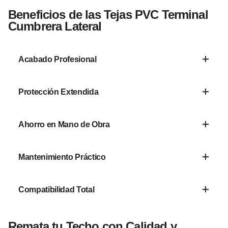
Beneficios de las Tejas PVC Terminal
Cumbrera Lateral
Acabado Profesional
Logra un remate uniforme y estético que realza
Protección Extendida
el aspecto general de la cubierta.
Evita filtraciones laterales y daños por viento,
Ahorro en Mano de Obra
prolongando la vida útil del techo.
Su sistema de encaje y fijación seca reduce
Mantenimiento Práctico
tiempos de instalación y evita costes de
materiales adicionales.
No requieren pinturas ni impermeabilizantes
Compatibilidad Total
posteriores; basta una limpieza ocasional para
conservarlas.
Diseñadas para integrarse con la mayoría de
Remata tu Techo con Calidad y