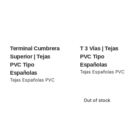
Los campos obligatorios están marcados con
*
Rate this product:
Your review
Terminal Cumbrera
T 3 Vías | Tejas
Superior | Tejas
PVC Tipo
PVC Tipo
Españolas
Tejas Españolas PVC
Españolas
Tejas Españolas PVC
Out of stock
Name
*
Email
*