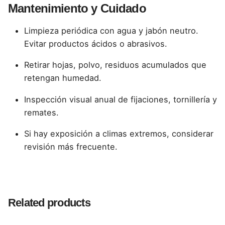
Mantenimiento y Cuidado
Limpieza periódica con agua y jabón neutro.
Evitar productos ácidos o abrasivos.
Retirar hojas, polvo, residuos acumulados que
retengan humedad.
Inspección visual anual de fijaciones, tornillería y
remates.
Si hay exposición a climas extremos, considerar
revisión más frecuente.
Reviews
Tamaños
6,13×1,05 m, 5,69×1,05 m, 5,03×1,05 m,
4,16×1,05 m, 3,06×1,05 m, 2,40×1,05 m
There are no reviews yet.
Related products
Be the first to review “Tejas PVC Tipo