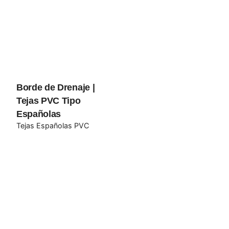
Email
*
Guarda mi nombre, correo electrónico y web en este
navegador para la próxima vez que comente.
Borde de Drenaje |
Tejas PVC Tipo
Submit Review
Españolas
Tejas Españolas PVC