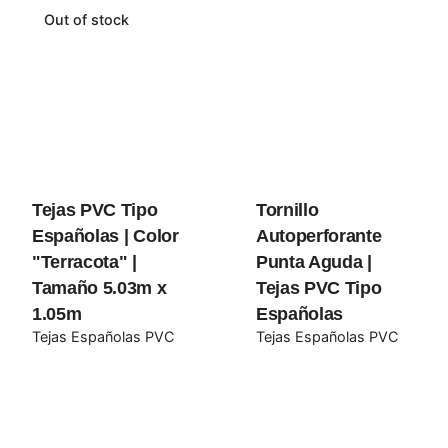
Españolas | Color “Orange””
Out of stock
Tu dirección de correo electrónico no será publicada.
Los campos obligatorios están marcados con
*
Rate this product:
Your review
Tejas PVC Tipo
Tornillo
Españolas | Color
Autoperforante
"Terracota" |
Punta Aguda |
Tamaño 5.03m x
Tejas PVC Tipo
1.05m
Españolas
Tejas Españolas PVC
Tejas Españolas PVC
Name
*