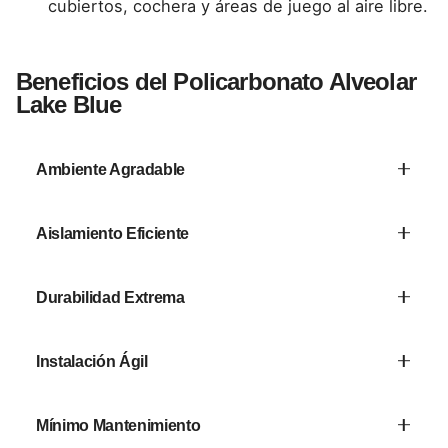
cubiertos, cochera y áreas de juego al aire libre.
Beneficios del Policarbonato Alveolar
Lake Blue
Ambiente Agradable
El filtro azul suaviza la luz natural y propicia una
Aislamiento Eficiente
sensación de calma.
Reduce la ganancia de calor y el ruido,
Durabilidad Extrema
mejorando el confort interior.
Resiste intemperie, granizo y rayos UV sin
Instalación Ágil
perder sus propiedades.
Paneles ligeros y manejables que agilizan
Mínimo Mantenimiento
montaje y reducen la necesidad de estructuras