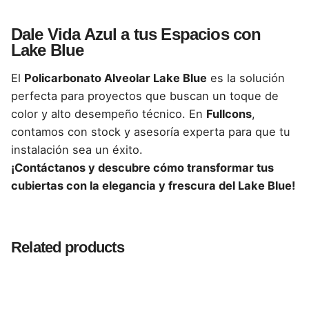
pesadas.
Superficie lavable y resistente al moho; basta
Dale Vida Azul a tus Espacios con
agua y jabón suave para conservar su aspecto.
Lake Blue
El
Policarbonato Alveolar Lake Blue
es la solución
perfecta para proyectos que buscan un toque de
color y alto desempeño técnico. En
Fullcons
,
contamos con stock y asesoría experta para que tu
instalación sea un éxito.
¡Contáctanos y descubre cómo transformar tus
cubiertas con la elegancia y frescura del Lake Blue!
Reviews
Espesor
6 mm, 8 mm
There are no reviews yet.
Tamaño
2.1 x 12 m, 2.1 x 6 m
Related products
Be the first to review “Policarbonato Alveolar
6 y 8 mm | Color “Lake Blue””
Tu dirección de correo electrónico no será publicada.