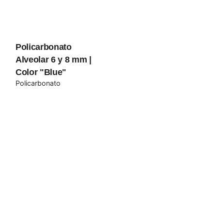
Guarda mi nombre, correo electrónico y web en este
Policarbonato
navegador para la próxima vez que comente.
Alveolar 6 y 8 mm |
Color "Blue"
Submit Review
Policarbonato
–
$
77.50
$
185.00
Añadir al carrito
Policarbonato