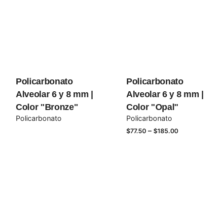
Los campos obligatorios están marcados con
*
Rate this product:
Your review
Policarbonato
Policarbonato
Alveolar 6 y 8 mm |
Alveolar 6 y 8 mm |
Color "Bronze"
Color "Opal"
Policarbonato
Policarbonato
–
$
77.50
$
185.00
Name
*
Email
*