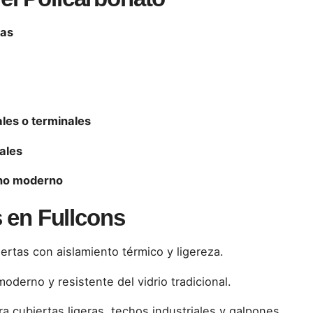
zas
les o terminales
ales
bano moderno
 en Fullcons
iertas con aislamiento térmico y ligereza.
oderno y resistente del vidrio tradicional.
ra cubiertas ligeras, techos industriales y galpones.