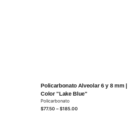
Policarbonato Alveolar 6 y 8 mm |
Color "Lake Blue"
Policarbonato
Price
$
77.50
–
$
185.00
range:
$77.50
through
$185.00