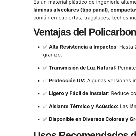
Es un material plástico de ingeniería altam
láminas alveolares (tipo panal), compact
común en cubiertas, tragaluces, techos ind
Ventajas del Policarbo
✅
Alta Resistencia a Impactos
: Hasta 
granizo.
✅
Transmisión de Luz Natural
: Permite
✅
Protección UV
: Algunas versiones i
✅
Ligero y Fácil de Instalar
: Reduce co
✅
Aislante Térmico y Acústico
: Las lá
✅
Disponible en Diversos Colores y G
Usos Recomendados de