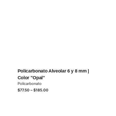
Policarbonato Alveolar 6 y 8 mm |
Color "Opal"
Policarbonato
Price
$
77.50
–
$
185.00
range:
$77.50
through
$185.00