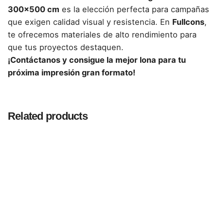
300×500 cm
es la elección perfecta para campañas
que exigen calidad visual y resistencia. En
Fullcons
,
te ofrecemos materiales de alto rendimiento para
que tus proyectos destaquen.
¡Contáctanos y consigue la mejor lona para tu
próxima impresión gran formato!
Reviews
There are no reviews yet.
Related products
Be the first to review “Lona Blanca Brillante
con reverso Negro 300×500”
Tu dirección de correo electrónico no será publicada.
Los campos obligatorios están marcados con
*
Rate this product: