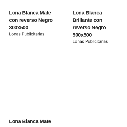
Your review
Lona Blanca Mate
Lona Blanca
con reverso Negro
Brillante con
300x500
reverso Negro
Lonas Publicitarias
500x500
Lonas Publicitarias
Name
*
Email
*
Guarda mi nombre, correo electrónico y web en este
Lona Blanca Mate
navegador para la próxima vez que comente.