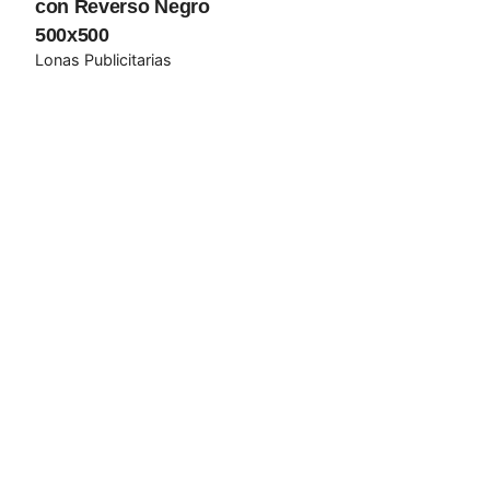
con Reverso Negro
500x500
Submit Review
Lonas Publicitarias
Añadir al carrito
Lonas Publicitarias