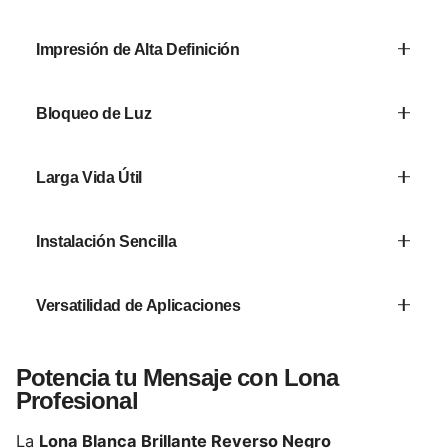
Impresión de Alta Definición
La superficie brillante resalta detalles y colores
Bloqueo de Luz
intensos.
El reverso negro evita filtraciones lumínicas y
Larga Vida Útil
sombras no deseadas.
Su protección UV y anti‑moho garantiza
Instalación Sencilla
resistencia al desgaste.
Ligera y flexible, facilita tensado y fijación con
Versatilidad de Aplicaciones
ojales o rieles.
Funciona en interiores y exteriores, con o sin
Potencia tu Mensaje con Lona
retroiluminación.
Profesional
La
Lona Blanca Brillante Reverso Negro