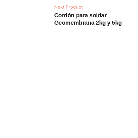
Next Product
Cordón para soldar
Añadir al carrito
Geomembrana 2kg y 5kg
Lonas Publicitarias
c