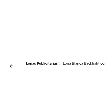
Skip
to
content
Lonas Publicitarias
Lona Blanca Backlight co