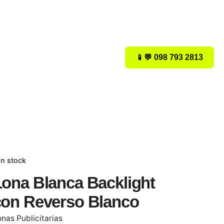
📱💬 098 793 2813
In stock
Lona Blanca Backlight
con Reverso Blanco
nas Publicitarias