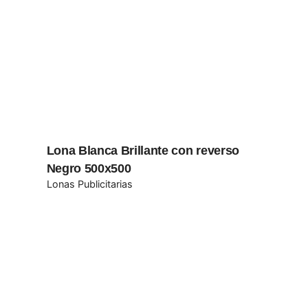
Email
*
 en este navegador para la próxima vez que comente.
Lona Blanca Brillante con reverso
Negro 500x500
Lonas Publicitarias