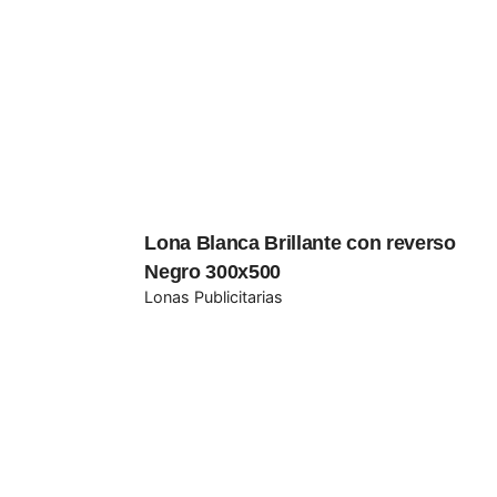
Name
*
Guarda mi nombre, correo electrónico y web
Submit Review
Lona Blanca Brillante con reverso
Negro 300x500
Lonas Publicitarias