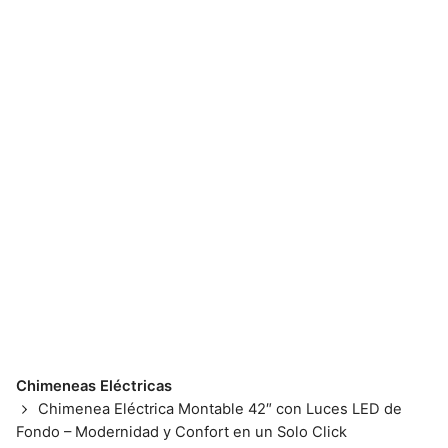
Skip
to
content
📱💬 098 793 2813
Chimeneas Eléctricas
Chimenea Eléctrica Montable 42″ con Luces LED de
Fondo – Modernidad y Confort en un Solo Click