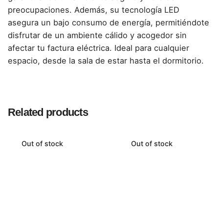
preocupaciones. Además, su tecnología LED
asegura un bajo consumo de energía, permitiéndote
disfrutar de un ambiente cálido y acogedor sin
afectar tu factura eléctrica. Ideal para cualquier
espacio, desde la sala de estar hasta el dormitorio.
Reviews
There are no reviews yet.
Related products
Be the first to review “Chimenea Eléctrica
Montable 42″ con Luces LED de Fondo –
Out of stock
Out of stock
Modernidad y Confort en un Solo Click”
Tu dirección de correo electrónico no será publicada.
Los campos obligatorios están marcados con
*
Rate this product: