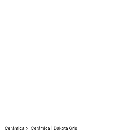
Skip
to
content
📱💬 098 793 2813
Cerámica
Cerámica | Dakota Gris