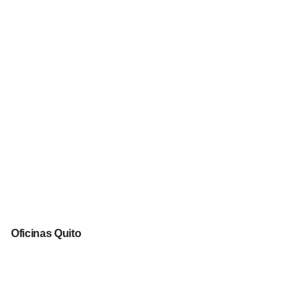
Oficinas Quito
García Moreno y Av. Panamericana Norte esq. (Ingreso a
Llano Grande diagonal a Roland).