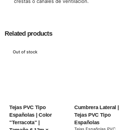
crestas o canales de ventilación.
Reviews
Colores
Orange, Terracota
There are no reviews yet.
Related products
Be the first to review “T 3 Vías | Tejas PVC
Tipo Españolas”
Out of stock
Tu dirección de correo electrónico no será publicada.
Los campos obligatorios están marcados con
*
Rate this product:
Your review
Tejas PVC Tipo
Cumbrera Lateral |
Españolas | Color
Tejas PVC Tipo
"Terracota" |
Españolas
Tejas Españolas PVC
Tamaño 6.13m x