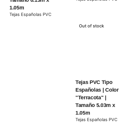
1.05m
Tejas Españolas PVC
Out of stock
Name
*
Email
*
Tejas PVC Tipo
Guarda mi nombre, correo electrónico y web en este
Españolas | Color
navegador para la próxima vez que comente.
"Terracota" |
Tamaño 5.03m x
Submit Review
1.05m
Tejas Españolas PVC