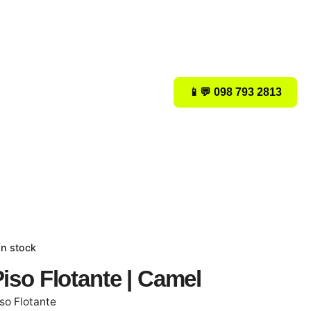
📱💬 098 793 2813
In stock
iso Flotante | Camel
so Flotante