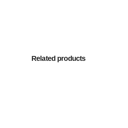
Be the first to review “Piso Flota
Tu dirección de correo electrónico no será pu
Rate this product:
Your review
Related products
Name
*