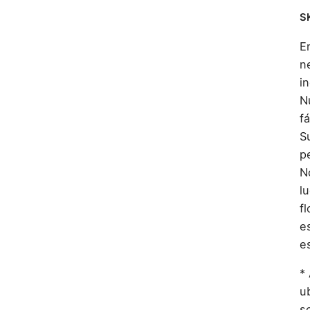
S
E
n
in
N
f
S
pe
N
lu
f
e
e
*
u
so