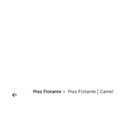
Skip
to
content
Piso Flotante
Piso Flotante | Camel