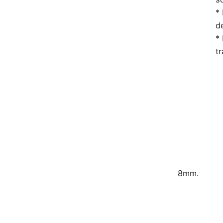
*
d
* 
t
8mm.