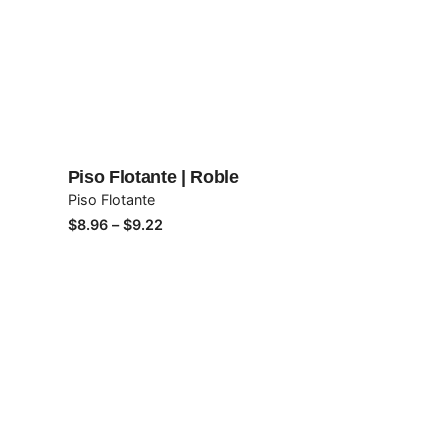
 en este navegador para la próxima vez que comente.
Piso Flotante | Roble
Piso Flotante
Price
$
8.96
–
$
9.22
range:
$8.96
through
$9.22