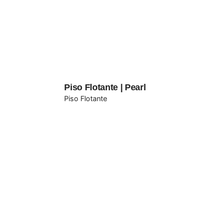
Guarda mi nombre, correo electrónico y web
Submit Review
Piso Flotante | Pearl
Piso Flotante