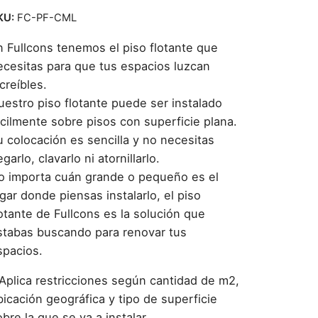
KU:
FC-PF-CML
n Fullcons tenemos el piso flotante que
ecesitas para que tus espacios luzcan
creíbles.
uestro piso flotante puede ser instalado
ácilmente sobre pisos con superficie plana.
u colocación es sencilla y no necesitas
garlo, clavarlo ni atornillarlo.
o importa cuán grande o pequeño es el
gar donde piensas instalarlo, el piso
lotante de Fullcons es la solución que
stabas buscando para renovar tus
spacios.
 Aplica restricciones según cantidad de m2,
bicación geográfica y tipo de superficie
bre la que se va a instalar.