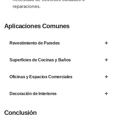
reparaciones.
Aplicaciones Comunes
Revestimiento de Paredes
Perfecto para darle un toque lujoso a tus
Superficies de Cocinas y Baños
interiores sin los altos costos del mármol real.
Su resistencia a la humedad lo hace ideal para
Oficinas y Espacios Comerciales
espacios donde el contacto con el agua es
frecuente.
La elegancia del acabado lo convierte en una
Decoración de Interiores
opción popular para oficinas y comercios que
buscan un aspecto sofisticado.
Ideal para destacar una pared, columnas o
Conclusión
techos con un acabado moderno y atractivo.