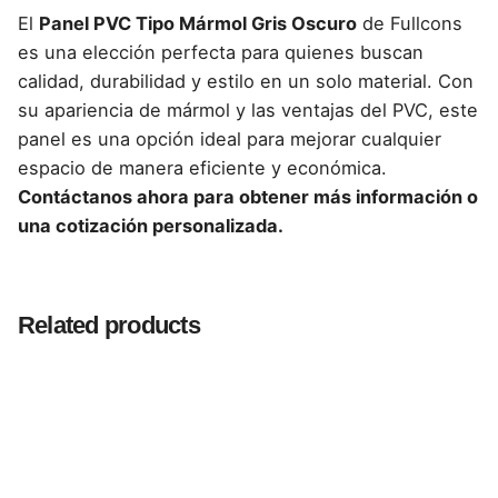
El
Panel PVC Tipo Mármol Gris Oscuro
de Fullcons
es una elección perfecta para quienes buscan
calidad, durabilidad y estilo en un solo material. Con
su apariencia de mármol y las ventajas del PVC, este
panel es una opción ideal para mejorar cualquier
espacio de manera eficiente y económica.
Contáctanos ahora para obtener más información o
una cotización personalizada.
Reviews
There are no reviews yet.
Related products
Be the first to review “Panel PVC Tipo Mármol
Gris Oscuro – 1.22 x 2.44 m y 3 mm de
Espesor para Espacios Elegantes”
Tu dirección de correo electrónico no será publicada.
Los campos obligatorios están marcados con
*