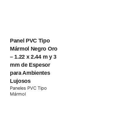
Guarda mi nombre, correo electrónico y web en este
navegador para la próxima vez que comente.
Submit Review
Panel PVC Tipo
Mármol Negro Oro
– 1.22 x 2.44 m y 3
mm de Espesor
para Ambientes
Lujosos
Paneles PVC Tipo
Mármol