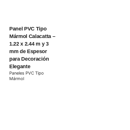
Guarda mi nombre, correo electrónico y web en este
navegador para la próxima vez que comente.
Submit Review
Panel PVC Tipo
Mármol Calacatta –
1.22 x 2.44 m y 3
mm de Espesor
para Decoración
Elegante
Paneles PVC Tipo
Mármol