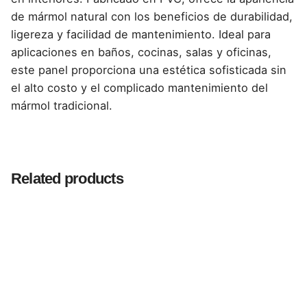
de mármol natural con los beneficios de durabilidad,
ligereza y facilidad de mantenimiento. Ideal para
aplicaciones en baños, cocinas, salas y oficinas,
este panel proporciona una estética sofisticada sin
el alto costo y el complicado mantenimiento del
mármol tradicional.
Reviews
There are no reviews yet.
Related products
Be the first to review “Panel PVC Tipo Mármol
Boticcino – 1.22 x 2.44 m y 3 mm de Espesor
para Decoración Refinada”
Tu dirección de correo electrónico no será publicada.
Los campos obligatorios están marcados con
*
Rate this product: