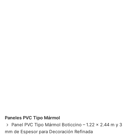
Skip
to
content
📱💬 098 793 2813
Paneles PVC Tipo Mármol
Panel PVC Tipo Mármol Boticcino – 1.22 x 2.44 m y 3
mm de Espesor para Decoración Refinada