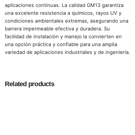
aplicaciones continuas. La calidad GM13 garantiza
una excelente resistencia a químicos, rayos UV y
condiciones ambientales extremas, asegurando una
barrera impermeable efectiva y duradera. Su
facilidad de instalación y manejo la convierten en
una opción práctica y confiable para una amplia
variedad de aplicaciones industriales y de ingeniería.
Reviews
There are no reviews yet.
Related products
Be the first to review “Geomembrana HDPE
Lisa GM13 0.75 mm – Solución Impermeable
en Rollo de 7m x 285m”
Tu dirección de correo electrónico no será publicada.
Los campos obligatorios están marcados con
*