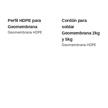
Rate this product:
Perfil HDPE para
Cordón para
Your review
Geomembrana
soldar
Geomembrana HDPE
Geomembrana 2kg
y 5kg
Geomembrana HDPE
Name
*
Email
*