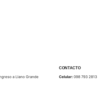
CONTACTO
Ingreso a Llano Grande
Celular:
098 793 2813
Correo:
info@fullcons.com.e