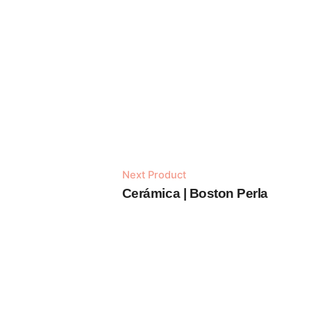
Next Product
Out of stock
Cerámica | Boston Perla
Cerámica
c