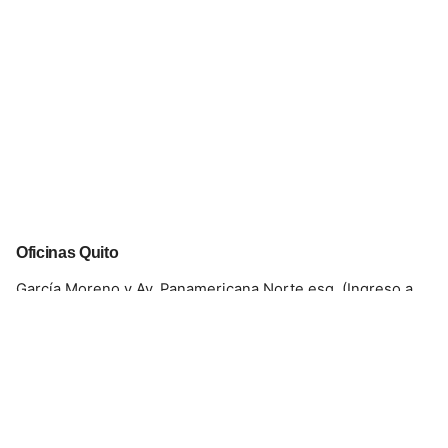
Oficinas Quito
García Moreno y Av. Panamericana Norte esq. (Ingreso a
Llano Grande diagonal a Roland).
CONTACTO
Celular:
098 793 2813