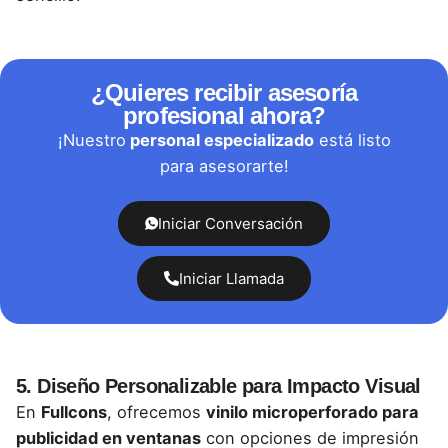
¿Quieres recibir asesoría
profesional ahora?
¡Nuestro
personal especializado
está listo
para asesorarte!
Iniciar Conversación
Iniciar Llamada
5.
Diseño Personalizable para Impacto Visual
En
Fullcons
, ofrecemos
vinilo microperforado para
publicidad en ventanas
con opciones de impresión