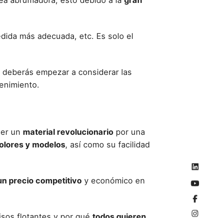
rea abrumadora, esto debido a la
gran
medida más adecuada, etc. Es solo el
a deberás empezar a considerar las
tenimiento.
ser un
material revolucionario
por una
olores y modelos
, así como su
facilidad
 un precio competitivo
y económico en
sos flotantes y por qué
todos quieren