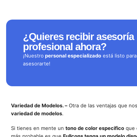
¿Quieres recibir asesoría
profesional ahora?
¡Nuestro
personal especializado
está listo para
asesorarte!
Variedad de Modelos. –
Otra de las
ventajas que nos
variedad de modelos
.
Si tienes en mente un
tono de color especifico
que c
más probable es que
Fullcons
tenga un modelo disp