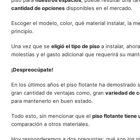
piso
para
nuestros espacios
, puede resultar una ta
cantidad de opciones
disponibles en el mercado.
Escoger el
modelo, color
, qué material instalar, la 
principio.
Una vez que se
eligió el tipo de piso
a instalar, ahor
molestias y el gasto adicional que requerirá su man
¡Despreocúpate!
En los últimos años
el piso flotante
ha demostrado 
gran cantidad de ventajas como, gran
variedad de c
para mantenerlo en buen estado
.
Todo esto, sin mencionar que el
piso flotante tiene
comparación a otros materiales.
Hoy responderemos a dos preguntas: qué son los pi