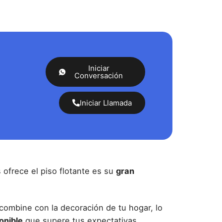
Iniciar
Conversación
Iniciar Llamada
 ofrece el piso flotante
es su
gran
ombine con la decoración de tu hogar, lo
onible
que supere tus expectativas.