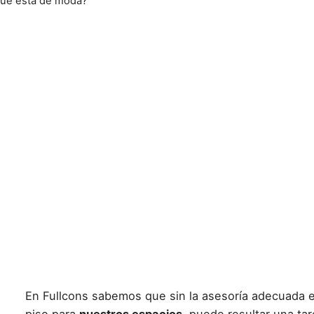
 qué está de moda?
En
Fullcons
sabemos que sin la asesoría adecuada e