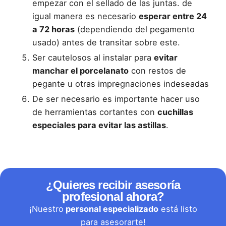
empezar con el sellado de las juntas. de
igual manera es necesario
esperar entre 24
a 72 horas
(dependiendo del pegamento
usado) antes de transitar sobre este.
Ser cautelosos al instalar para
evitar
manchar el porcelanato
con restos de
pegante u otras impregnaciones indeseadas
De ser necesario es importante hacer uso
de herramientas cortantes con
cuchillas
especiales para e
vitar las astillas
.
¿Quieres recibir asesoría
profesional ahora?
¡Nuestro
personal especializado
está listo
para asesorarte!