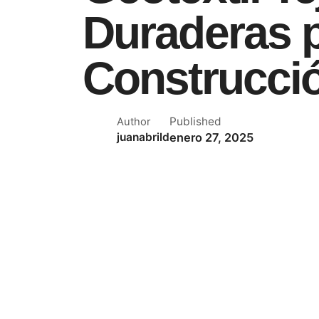
Duraderas p
Construcció
Published
Author
enero 27, 2025
juanabrild