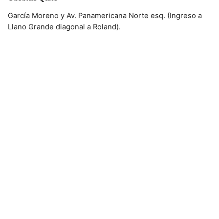
García Moreno y Av. Panamericana Norte esq. (Ingreso a
Llano Grande diagonal a Roland).
CONTACTO
Celular:
098 793 2813
Correo:
info@fullcons.com.ec