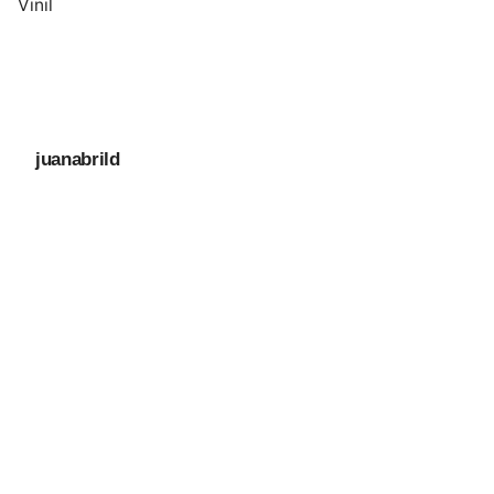
Vinil
juanabrild