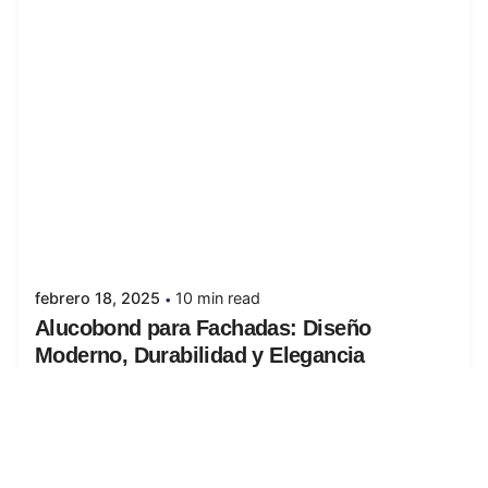
Posted by
juanabrild
febrero 18, 2025
10 min read
Alucobond para Fachadas: Diseño
Moderno, Durabilidad y Elegancia
El Alucobond se ha convertido en uno de los
materiales más utilizados...
Alucobond
Blog