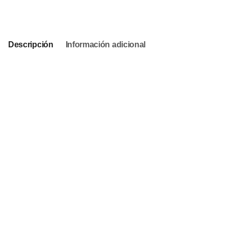
This product is currently out of stock and unavailable.
Descripción
Información adicional