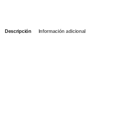
This product is currently out of stock and unavailable.
Descripción
Información adicional