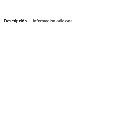
This product is currently out of stock and unavailable.
Descripción
Información adicional