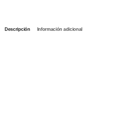
This product is currently out of stock and unavailable.
Descripción
Información adicional