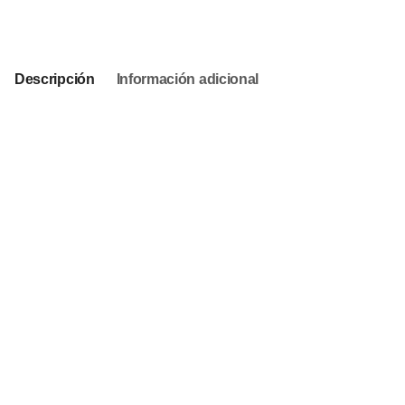
This product is currently out of stock and unavailable.
Descripción
Información adicional